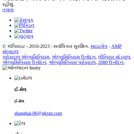
રહીશું.
તપાસ
© કૉપિરાઇટ - 2010-2023 : સર્વાધિકાર સુરક્ષિત.
સાઇટમેપ
-
AMP
મોબાઇલ
પ્રોફાઇલ એલ્યુમિનિયમ
,
એલ્યુમિનિયમ ઉત્તોદન
,
લીનિયર મોડ્યુલ
,
એલ્યુમિનિયમ ઉત્તોદન
,
એલ્યુમિનિયમ પ્રોફાઇલ
,
2080 ઉત્તોદન
,
ઈ-મેલ
ઈ-મેલ
shanghai-06@gkxin.com