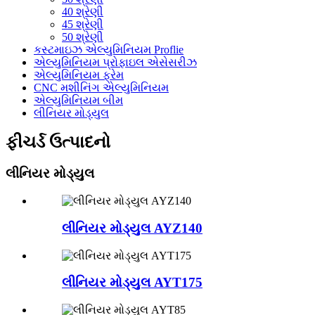
40 શ્રેણી
45 શ્રેણી
50 શ્રેણી
કસ્ટમાઇઝ એલ્યુમિનિયમ Proflie
એલ્યુમિનિયમ પ્રોફાઇલ એસેસરીઝ
એલ્યુમિનિયમ ફ્રેમ
CNC મશીનિંગ એલ્યુમિનિયમ
એલ્યુમિનિયમ બીમ
લીનિયર મોડ્યુલ
ફીચર્ડ ઉત્પાદનો
લીનિયર મોડ્યુલ
લીનિયર મોડ્યુલ AYZ140
લીનિયર મોડ્યુલ AYT175