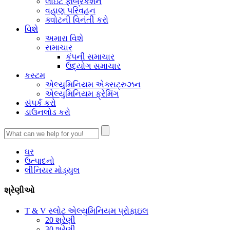
લાઇટ ફેબ્રિકેશન
વહાણ પરિવહન
ક્વોટની વિનંતી કરો
વિશે
અમારા વિશે
સમાચાર
કંપની સમાચાર
ઉદ્યોગ સમાચાર
કસ્ટમ
એલ્યુમિનિયમ એક્સટ્રુઝન
એલ્યુમિનિયમ ફ્રેમિંગ
સંપર્ક કરો
ડાઉનલોડ કરો
ઘર
ઉત્પાદનો
લીનિયર મોડ્યુલ
શ્રેણીઓ
T & V સ્લોટ એલ્યુમિનિયમ પ્રોફાઇલ
20 શ્રેણી
30 શ્રેણી