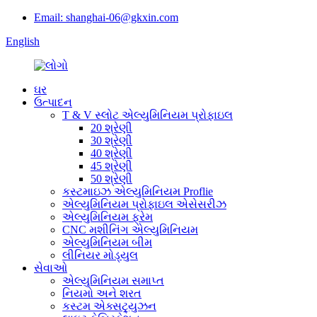
Email: shanghai-06@gkxin.com
English
ઘર
ઉત્પાદન
T & V સ્લોટ એલ્યુમિનિયમ પ્રોફાઇલ
20 શ્રેણી
30 શ્રેણી
40 શ્રેણી
45 શ્રેણી
50 શ્રેણી
કસ્ટમાઇઝ એલ્યુમિનિયમ Proflie
એલ્યુમિનિયમ પ્રોફાઇલ એસેસરીઝ
એલ્યુમિનિયમ ફ્રેમ
CNC મશીનિંગ એલ્યુમિનિયમ
એલ્યુમિનિયમ બીમ
લીનિયર મોડ્યુલ
સેવાઓ
એલ્યુમિનિયમ સમાપ્ત
નિયમો અને શરત
કસ્ટમ એક્સટ્ર્યુઝન