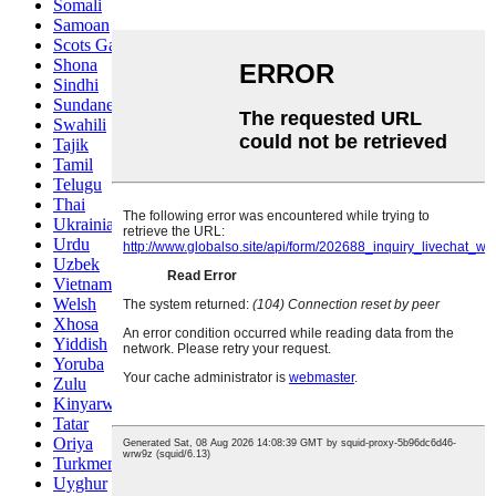
Somali
Samoan
Scots Gaelic
Shona
Sindhi
Sundanese
Swahili
Tajik
Tamil
Telugu
Thai
Ukrainian
Urdu
Uzbek
Vietnamese
Welsh
Xhosa
Yiddish
Yoruba
Zulu
Kinyarwanda
Tatar
Oriya
Turkmen
Uyghur