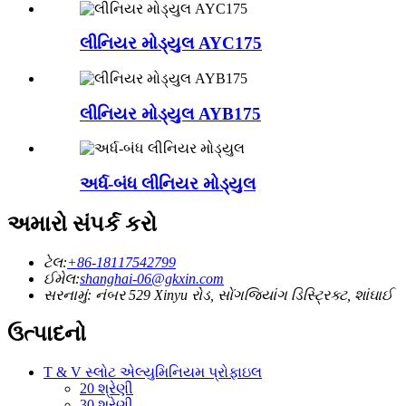
લીનિયર મોડ્યુલ AYC175
લીનિયર મોડ્યુલ AYB175
અર્ધ-બંધ લીનિયર મોડ્યુલ
અમારો સંપર્ક કરો
ટેલ:
+86-18117542799
ઈમેલ:
shanghai-06@gkxin.com
સરનામું: નંબર 529 Xinyu રોડ, સોંગજિયાંગ ડિસ્ટ્રિક્ટ, શાંઘાઈ
ઉત્પાદનો
T & V સ્લોટ એલ્યુમિનિયમ પ્રોફાઇલ
20 શ્રેણી
30 શ્રેણી