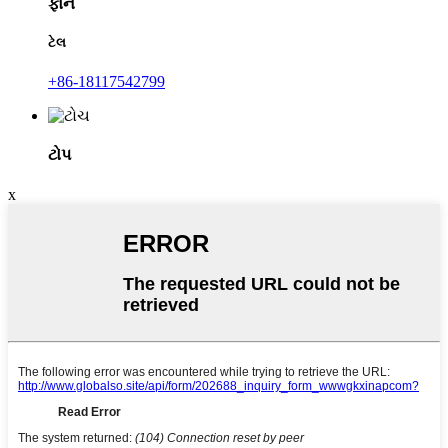
ફોન
ટેલ
+86-18117542799
ટોપ
x