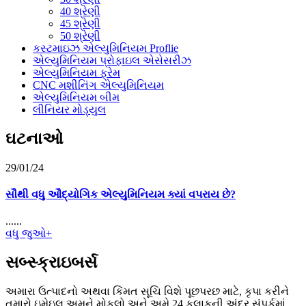
40 શ્રેણી
45 શ્રેણી
50 શ્રેણી
કસ્ટમાઇઝ એલ્યુમિનિયમ Proflie
એલ્યુમિનિયમ પ્રોફાઇલ એસેસરીઝ
એલ્યુમિનિયમ ફ્રેમ
CNC મશીનિંગ એલ્યુમિનિયમ
એલ્યુમિનિયમ બીમ
લીનિયર મોડ્યુલ
ઘટનાઓ
29/01/24
સૌથી વધુ ઔદ્યોગિક એલ્યુમિનિયમ ક્યાં વપરાય છે?
......
વધુ જુઓ+
સબ્સ્ક્રાઇબર્સ
અમારા ઉત્પાદનો અથવા કિંમત સૂચિ વિશે પૂછપરછ માટે, કૃપા કરીને
તમારો ઇમેઇલ અમને મોકલો અને અમે 24 કલાકની અંદર સંપર્કમાં